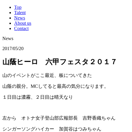
Top
Talent
News
About us
Contact
News
2017/05/20
山蔭ヒーロ 六甲フェスタ２０１７
山のイベントがここ最近、板についてきた
山蔭の親分。MCしてると最高の気分になります。
１日目は濃霧、２日目は晴天なり
左から オトナ女子登山部広報部長 吉野香織ちゃん
シンガーソングハイカー 加賀谷はつみちゃん