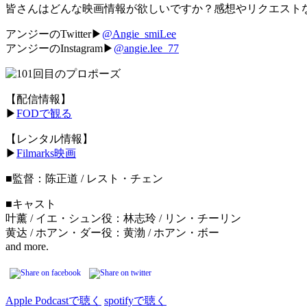
皆さんはどんな映画情報が欲しいですか？感想やリクエスト
アンジーのTwitter▶︎
@Angie_smiLee
アンジーのInstagram▶︎
@angie.lee_77
【配信情報】
▶︎
FODで観る
【レンタル情報】
▶︎
Filmarks映画
■監督：陈正道 / レスト・チェン
■キャスト
叶薰 / イエ・シュン役：林志玲 / リン・チーリン
黄达 / ホアン・ダー役：黄渤 / ホアン・ボー
and more.
Apple Podcastで聴く
spotifyで聴く