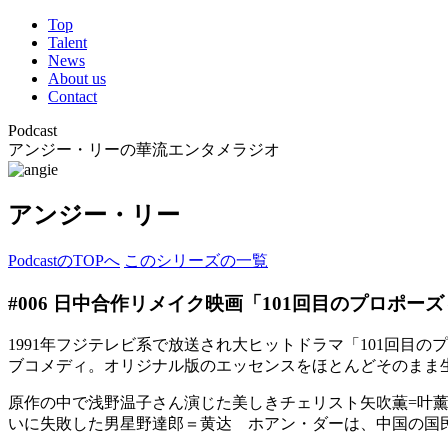
Top
Talent
News
About us
Contact
Podcast
アンジー・リーの華流エンタメラジオ
アンジー・リー
PodcastのTOPへ
このシリーズの一覧
#006 日中合作リメイク映画「101回目のプロポーズ～
1991年フジテレビ系で放送され大ヒットドラマ「101回
ブコメディ。オリジナル版のエッセンスをほとんどそのまま
原作の中で浅野温子さん演じた美しきチェリスト矢吹薫=叶
いに失敗した男星野達郎＝黄达 ホアン・ダーは、中国の国