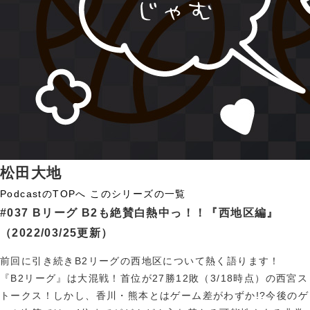
松田大地
PodcastのTOPへ
このシリーズの一覧
#037 Bリーグ B2も絶賛白熱中っ！！『西地区編』
（2022/03/25更新）
前回に引き続きB2リーグの西地区について熱く語ります！
『B2リーグ』は大混戦！首位が27勝12敗（3/18時点）の西宮ス
トークス！しかし、香川・熊本とはゲーム差がわずか!?今後のゲ