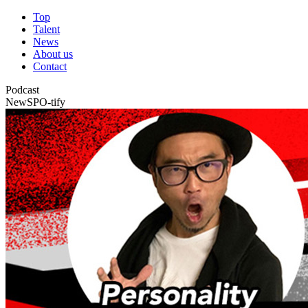
Top
Talent
News
About us
Contact
Podcast
NewSPO-tify