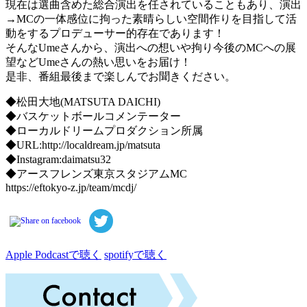
現在は選曲含めた総合演出を任されていることもあり、演出
→MCの一体感位に拘った素晴らしい空間作りを目指して活
動をするプロデューサー的存在であります！
そんなUmeさんから、演出への想いや拘り今後のMCへの展
望などUmeさんの熱い思いをお届け！
是非、番組最後まで楽しんでお聞きください。
◆松田大地(MATSUTA DAICHI)
◆バスケットボールコメンテーター
◆ローカルドリームプロダクション所属
◆URL:http://localdream.jp/matsuta
◆Instagram:daimatsu32
◆アースフレンズ東京スタジアムMC
https://eftokyo-z.jp/team/mcdj/
Apple Podcastで聴く
spotifyで聴く