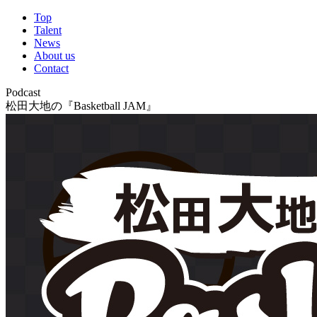
Top
Talent
News
About us
Contact
Podcast
松田大地の『Basketball JAM』