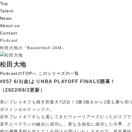
Top
Talent
News
About us
Contact
Podcast
松田大地の『Basketball JAM』
松田大地
PodcastのTOPへ
このシリーズの一覧
#057 6/3(金)よりNBA PLAYOFF FINALS開幕！
（2022/06/3更新）
長いプレイオフも残す所最大7試合！3勝3敗をから2度も勝ち切
ボストンセルティックス。

近年プレイオフすらも逃してきたウォーリアーズだったがスプラ
若手とベテランの融合に成功し、更なる強化に成功した今季、ど
初の優勝予想を交えて！今回はお届けいたしますので、是非番組