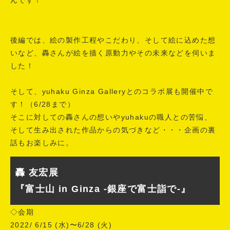
んです！
後編では、絵の製作工程やこだわり、そして絵に込めた想
いなど、轟さんが絵を描く原動力やその未来などを伺いま
した！
そして、yuhaku Ginza Galleryとのコラボ展も開催中で
す！（6/28まで）
そこに対しての轟さんの想いやyuhakuの職人との苦悩、
そして生み出された作品からの気づきなど・・・企画の裏
話もお楽しみに。
轟 友宏展
『富⼠⼭ in Ginza -銀座で富⼠詣で-』
◇会期
2022/ 6/15 (水)〜6/28 (火)