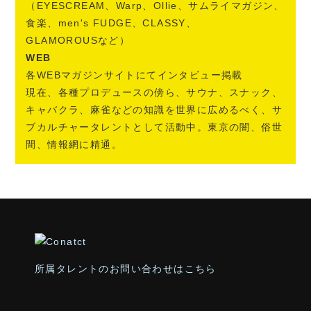
（EYESCREAM、Warp、Ollie、サムライマガジン、
食楽、men's FUDGE、CLASSY、
GLAMOROUSなど）
WEB
各WEBマガジンサイトにてインタビュー掲載
現在、各種プロデュースの傍ら、サウナ、スナック、
キャバクラ、麻雀などの知識を世界に広めるべく、サ
ブカルチャータレントとして活動中。東京の闇、俗世
間、情報網に精通。
所属タレントのお問い合わせはこちら