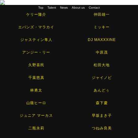
Top
Talent
News
About us
Contact
ケリー隆介
仲田雄一
エバンズ・マラカイ
ミッキー
ジャスティン隼人
DJ MAXXXINE
アンジー・リー
中原茂
久野喜民
松田大地
千葉悠真
ジャイノビ
林勇太
あんどぅ
山蔭ヒーロ
森下慶
ジュニア マーカス
早坂まき子
二瓶永莉
つねみ良美