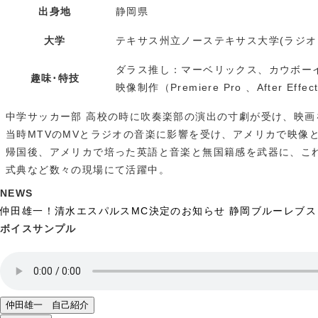
出身地
静岡県
大学
テキサス州立ノーステキサス大学(ラジオ
ダラス推し：マーベリックス、カウボーイ
趣味･特技
映像制作（Premiere Pro 、After Effe
中学サッカー部 高校の時に吹奏楽部の演出の寸劇が受け、映画
当時MTVのMVとラジオの音楽に影響を受け、アメリカで映像
帰国後、アメリカで培った英語と音楽と無国籍感を武器に、こ
式典など数々の現場にて活躍中。
NEWS
仲田雄一！清水エスパルスMC決定のお知らせ
静岡ブルーレブス
ボイスサンプル
仲田雄一 自己紹介