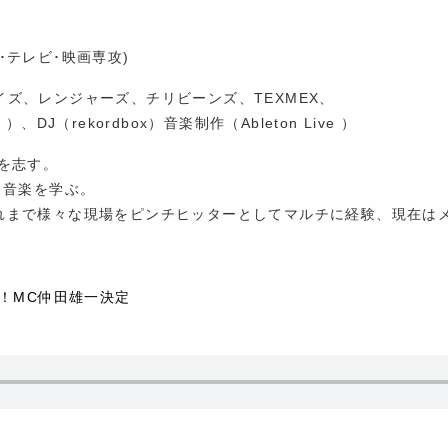
･テレビ･映画専攻)
ズ、レンジャーズ、チリビーンズ、TEXMEX、
ct ）、DJ（rekordbox）音楽制作（Ableton Live ）
を志す。
と音楽を学ぶ。
れまで様々な現場をピンチヒッターとしてマルチに経験、現在は
！MC仲田雄一決定