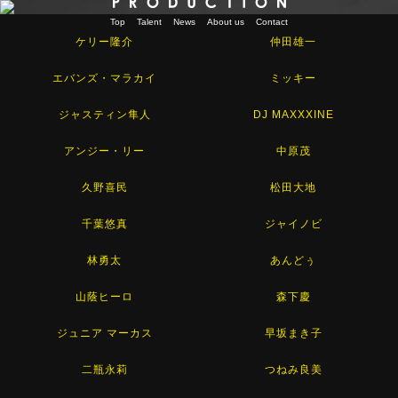
Top
Talent
News
About us
Contact
ケリー隆介
仲田雄一
エバンズ・マラカイ
ミッキー
ジャスティン隼人
DJ MAXXXINE
アンジー・リー
中原茂
久野喜民
松田大地
千葉悠真
ジャイノビ
林勇太
あんどぅ
山蔭ヒーロ
森下慶
ジュニア マーカス
早坂まき子
二瓶永莉
つねみ良美