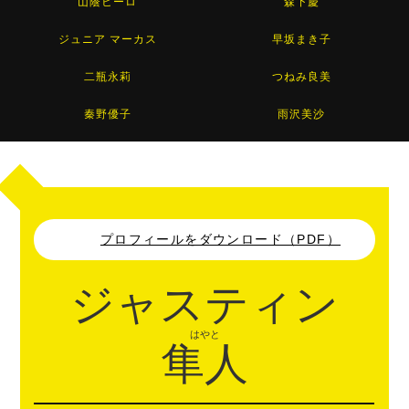
山蔭ヒーロ
森下慶
ジュニア マーカス
早坂まき子
二瓶永莉
つねみ良美
秦野優子
雨沢美沙
プロフィールをダウンロード（PDF）
ジャスティン
はやと
隼人