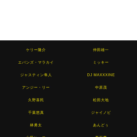
ケリー隆介
仲田雄一
エバンズ・マラカイ
ミッキー
ジャスティン隼人
DJ MAXXXINE
アンジー・リー
中原茂
久野喜民
松田大地
千葉悠真
ジャイノビ
林勇太
あんどぅ