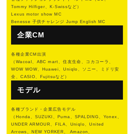
Tommy Hilfiger、K-Swissなど）
Lexus motor show MC
Benesse 子供チャレンジ Jump English MC
企業CM
各種企業CM出演
（Wacoal、ABC mart、住友生命、コカコーラ、
WOW WOW、Huawei、Uniqlo、ソニー、ミドリ安
全、CASIO、Fujitsuなど）
モデル
各種ブランド・企業広告モデル
（Honda、SUZUKI、Puma、SPALDING、Yonex、
UNDER ARMOUR、FILA、Uniqlo、United
Arrows、NEW YORKER、 Amazon、