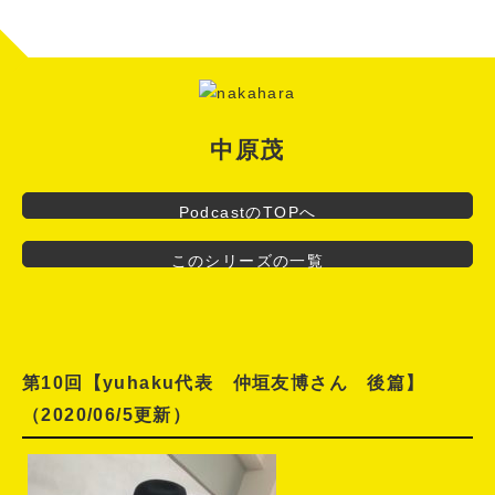
風の中で"
中原茂
PodcastのTOPへ
このシリーズの一覧
第10回【yuhaku代表 仲垣友博さん 後篇】
（2020/06/5更新）