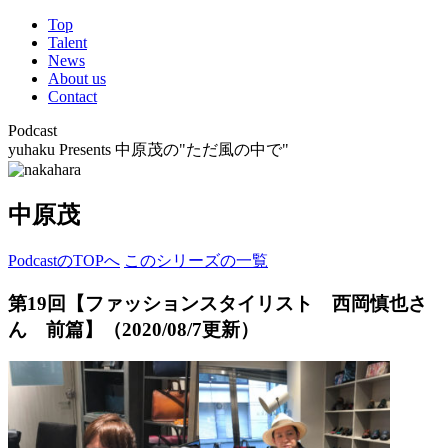
Top
Talent
News
About us
Contact
Podcast
yuhaku Presents 中原茂の"ただ風の中で"
中原茂
PodcastのTOPへ
このシリーズの一覧
第19回【ファッションスタイリスト 西岡慎也さ
ん 前篇】
（2020/08/7更新）