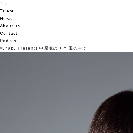
Top
Talent
News
About us
Contact
Podcast
yuhaku Presents 中原茂の"ただ風の中で"