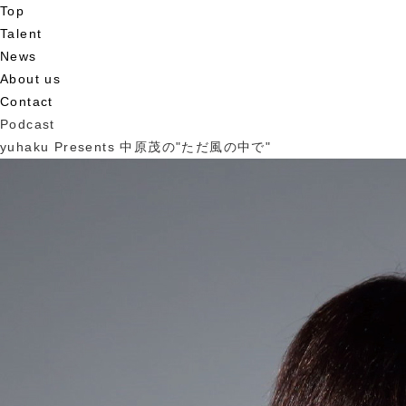
Top
Talent
News
About us
Contact
Podcast
yuhaku Presents 中原茂の"ただ風の中で"