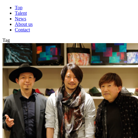
Top
Talent
News
About us
Contact
Tag