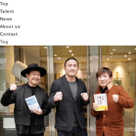
Top
Talent
News
About us
Contact
Tag