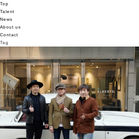
Top
Talent
News
About us
Contact
Tag