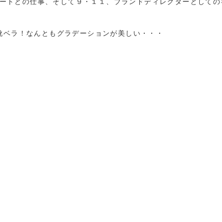
ートとの仕事、そして９・１１、ブランドディレクターとしての
ボ靴ベラ！なんともグラデーションが美しい・・・