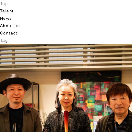
Top
Talent
News
About us
Contact
Tag