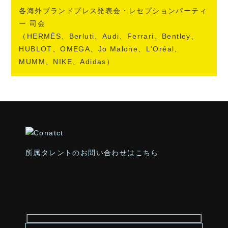
各海外ブランドプレス発表会・レセプションパーティ
ー 司会
（HERMĒS、Berluti、Audi、Ferrari、Bentley、
HUBLOT、OMEGA、Jo Malone、L'Oréal、
MUMM、NIKE、Adidas）
所属タレントのお問い合わせはこちら