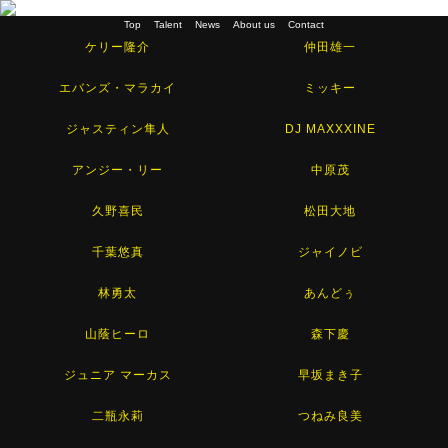
Top
Talent
News
About us
Contact
ケリー隆介
仲田雄一
エバンズ・マラカイ
ミッキー
ジャスティン隼人
DJ MAXXXINE
アンジー・リー
中原茂
久野喜民
松田大地
千葉悠真
ジャイノビ
林勇太
あんどぅ
山蔭ヒーロ
森下慶
ジュニア マーカス
早坂まき子
二瓶永莉
つねみ良美